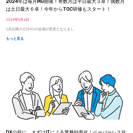
2024年は毎月MG開催！奇数月は平日最大３卓！偶数月
は土日最大６卓！今年からTOC研修もスタート！
2024年5月6日
6月以降の土日MGの会場が変更となりまし
もっと見る
DXの前に、まずはITによる業務効率化！ペーパーレス化