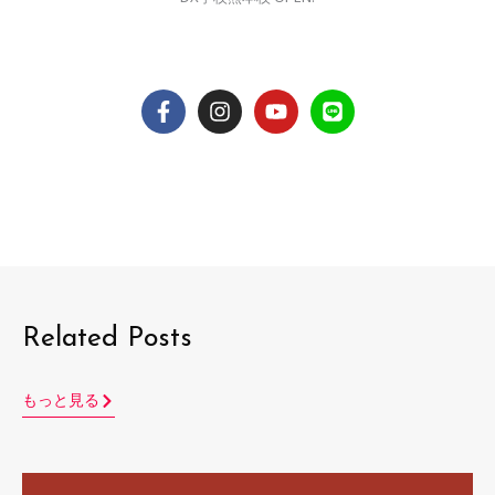
F
I
Y
L
a
n
o
i
c
s
u
n
e
t
t
e
b
a
u
o
g
b
o
r
e
k
a
-
m
f
Related Posts
もっと見る