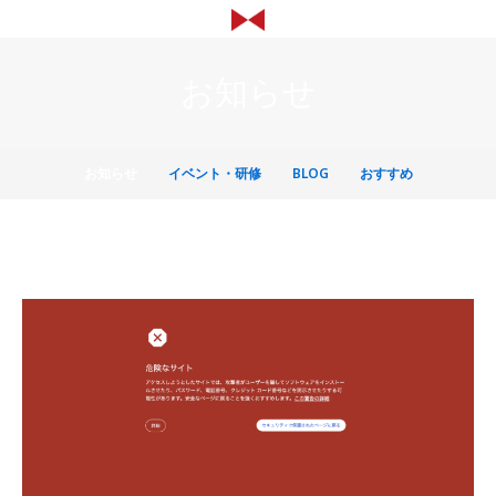
内
容
を
お知らせ
ス
キ
ッ
プ
お知らせ
イベント・研修
BLOG
おすすめ
ペ
ペ
ペ
ペ
ー
ー
ー
ー
ジ
ジ
ジ
ジ